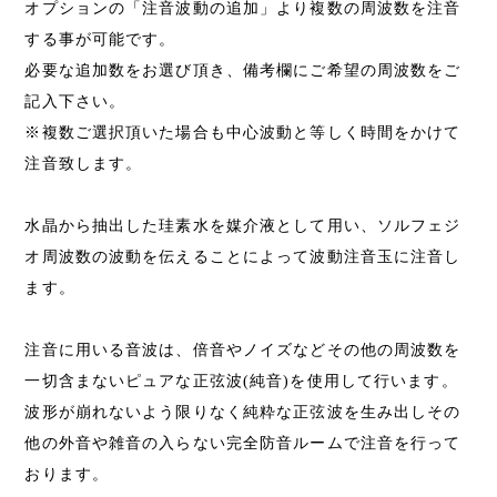
オプションの「注音波動の追加」より複数の周波数を注音
する事が可能です。
必要な追加数をお選び頂き、備考欄にご希望の周波数をご
記入下さい。
※複数ご選択頂いた場合も中心波動と等しく時間をかけて
注音致します。
水晶から抽出した珪素水を媒介液として用い、ソルフェジ
オ周波数の波動を伝えることによって波動注音玉に注音し
ます。
注音に用いる音波は、倍音やノイズなどその他の周波数を
一切含まないピュアな正弦波(純音)を使用して行います。
波形が崩れないよう限りなく純粋な正弦波を生み出しその
他の外音や雑音の入らない完全防音ルームで注音を行って
おります。