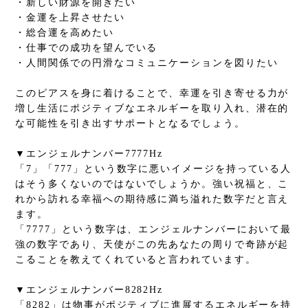
・新しい財源を開きたい
・金運を上昇させたい
・総合運を高めたい
・仕事での成功を望んでいる
・人間関係での円滑なコミュニケーションを図りたい
このピアスを身に着けることで、幸運を引き寄せる力が
増し生活にポジティブなエネルギーを取り入れ、潜在的
な可能性を引き出すサポートとなるでしょう。
▼エンジェルナンバー7777Hz
「7」「777」という数字に悪いイメージを持っている人
はそう多くないのではないでしょうか。強い祝福と、こ
れから訪れる幸福への期待感に満ち溢れた数字だと言え
ます。
「7777」という数字は、エンジェルナンバーにおいて最
強の数字であり、天使がこの先あなたの周りで奇跡が起
こることを教えてくれていると言われています。
▼エンジェルナンバー8282Hz
「8282」は物事がポジティブに進展するエネルギーを持