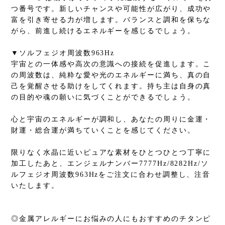
つ番号です。新しいチャンスや可能性が広がり、成功や
富を引き寄せる力が増します。バランスと調和を保ちな
がら、前進し続けるエネルギーを感じるでしょう。
▼ソルフェジオ周波数963Hz
宇宙との一体感や高次の意識への接続を促進します。こ
の周波数は、純粋な愛や光のエネルギーに満ち、真の自
己を覚醒させる助けをしてくれます。持ち主は自身の真
の目的や魂の願いに気づくことができるでしょう。
心と宇宙のエネルギーが調和し、あなたの周りに金運・
財運・総合運が満ちていくことを感じてください。
限りなく水晶に近いピュアな素材をひとつひとつ丁寧に
加工したあと、エンジェルナンバー7777Hz/8282Hz/ソ
ルフェジオ周波数963Hzをご注文に合わせ調整し、注音
いたします。
◎金属アレルギーにお悩みの人にもおすすめのチタンピ