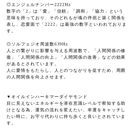
◎エンジェルナンバー2222Hz
数字の「2」は「愛」「信頼」「調和」「協力」という
意味を持っており、そのどれもが魂の伴侶と築く関係を
表し、恋愛面で「2222」は最強の数字といわれておりま
す。
◎ソルフェジオ周波数639Hz
人との繋がりに影響を与える周波数で、「人間関係の修
復」「人間関係の向上」「人間関係の改善」などの効果
があるとされています。
人に愛情をもたらし、人とのつながりを促すため、周囲
の人間関係を向上させます。
▼オイルインハーキマーダイヤモンド
目に見えないエネルギーを潜在意識レベルで察知する助
けとなる為、運気の流れを変えたい、幸運をキャッチし
たい時に、お守り代わりに持ち歩くと良いとされていま
す。