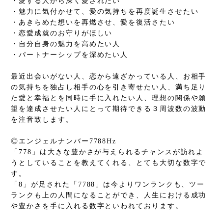
・愛する人から深く愛されたい
・魅力に気付かせて、愛の気持ちを再度誕生させたい
・あきらめた想いを再燃させ、愛を復活さたい
・恋愛成就のお守りがほしい
・自分自身の魅力を高めたい人
・パートナーシップを深めたい人
最近出会いがない人、恋から遠ざかっている人、お相手
の気持ちを独占し相手の心を引き寄せたい人、満ち足り
た愛と幸福とを同時に手に入れたい人、理想の関係や願
望を達成させたい人にとって期待できる３周波数の波動
を注音致します。
◎エンジェルナンバー7788Hz
「778」は大きな豊かさが与えられるチャンスが訪れよ
うとしていることを教えてくれる、とても大切な数字で
す。
「8」が足された「7788」は今よりワンランクも、ツー
ランクも上の人間になることができ、人生における成功
や豊かさを手に入れる数字といわれております。