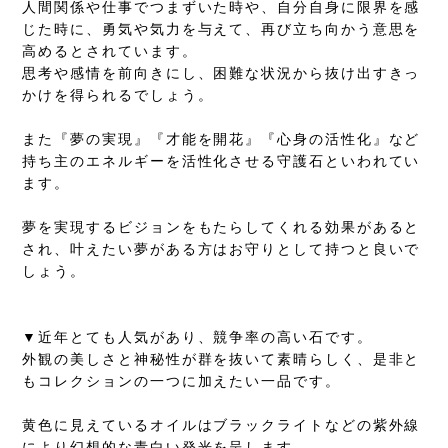
人間関係や仕事でつまずいた時や、自分自身に限界を感
じた時に、勇気や気力を与えて、再び立ち向かう意思を
高めるとされています。
思考や感情を前向きにし、困難な状況から抜け出すきっ
かけを得られるでしょう。
また『夢の実現』『才能を開花』『心身の活性化』など
持ち主のエネルギーを活性化させる守護石といわれてい
ます。
夢を実現するビジョンをもたらしてくれる効果があると
され、叶えたい夢がある方はお守りとして持つと良いで
しょう。
▼近年とても人気があり、競争率の高い石です。
外観の美しさと神秘性が群を抜いて素晴らしく、是非と
もコレクションの一つに加えたい一品です。
黄色に見えているオイルはブラックライトなどの紫外線
により幻想的な青白い発光を呈します。