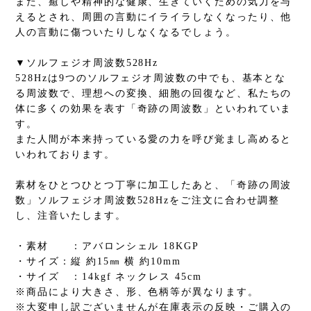
また、癒しや精神的な健康、生きていくための気力を与
えるとされ、周囲の言動にイライラしなくなったり、他
人の言動に傷ついたりしなくなるでしょう。
▼ソルフェジオ周波数528Hz
528Hzは9つのソルフェジオ周波数の中でも、基本とな
る周波数で、理想への変換、細胞の回復など、私たちの
体に多くの効果を表す「奇跡の周波数」といわれていま
す。
また人間が本来持っている愛の力を呼び覚まし高めると
いわれております。
素材をひとつひとつ丁寧に加工したあと、「奇跡の周波
数」ソルフェジオ周波数528Hzをご注文に合わせ調整
し、注音いたします。
・素材 ：アバロンシェル 18KGP
・サイズ：縦 約15㎜ 横 約10mm
・サイズ ：14kgf ネックレス 45cm
※商品により大きさ、形、色柄等が異なります。
※大変申し訳ございませんが在庫表示の反映・ご購入の