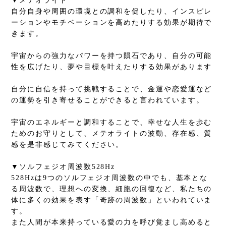
▼メテオライト
自分自身や周囲の環境との調和を促したり、インスピレ
ーションやモチベーションを高めたりする効果が期待で
きます。
宇宙からの強力なパワーを持つ隕石であり、自分の可能
性を広げたり、夢や目標を叶えたりする効果があります
自分に自信を持って挑戦することで、金運や恋愛運など
の運勢を引き寄せることができると言われています。
宇宙のエネルギーと調和することで、幸せな人生を歩む
ためのお守りとして、メテオライトの波動、存在感、質
感を是非感じてみてください。
▼ソルフェジオ周波数528Hz
528Hzは9つのソルフェジオ周波数の中でも、基本とな
る周波数で、理想への変換、細胞の回復など、私たちの
体に多くの効果を表す「奇跡の周波数」といわれていま
す。
また人間が本来持っている愛の力を呼び覚まし高めると