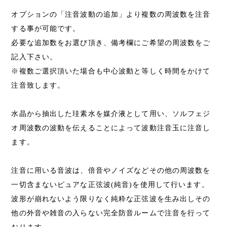
オプションの「注音波動の追加」より複数の周波数を注音
する事が可能です。
必要な追加数をお選び頂き、備考欄にご希望の周波数をご
記入下さい。
※複数ご選択頂いた場合も中心波動と等しく時間をかけて
注音致します。
水晶から抽出した珪素水を媒介液として用い、ソルフェジ
オ周波数の波動を伝えることによって波動注音玉に注音し
ます。
注音に用いる音波は、倍音やノイズなどその他の周波数を
一切含まないピュアな正弦波(純音)を使用して行います。
波形が崩れないよう限りなく純粋な正弦波を生み出しその
他の外音や雑音の入らない完全防音ルームで注音を行って