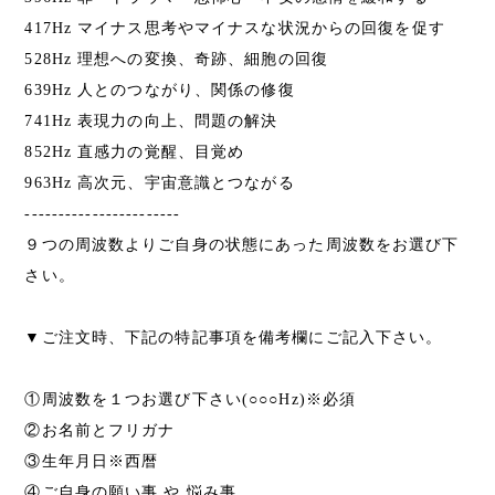
417Hz マイナス思考やマイナスな状況からの回復を促す
528Hz 理想への変換、奇跡、細胞の回復
639Hz 人とのつながり、関係の修復
741Hz 表現力の向上、問題の解決
852Hz 直感力の覚醒、目覚め
963Hz 高次元、宇宙意識とつながる
-----------------------
９つの周波数よりご自身の状態にあった周波数をお選び下
さい。
▼ご注文時、下記の特記事項を備考欄にご記入下さい。
①周波数を１つお選び下さい(○○○Hz)※必須
②お名前とフリガナ
③生年月日※西暦
④ご自身の願い事 や 悩み事