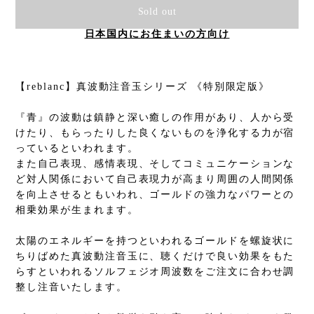
Sold out
日本国内にお住まいの方向け
【reblanc】真波動注音玉シリーズ 《特別限定版》
『青』の波動は鎮静と深い癒しの作用があり、人から受
けたり、もらったりした良くないものを浄化する力が宿
っているといわれます。
また自己表現、感情表現、そしてコミュニケーションな
ど対人関係において自己表現力が高まり周囲の人間関係
を向上させるともいわれ、ゴールドの強力なパワーとの
相乗効果が生まれます。
太陽のエネルギーを持つといわれるゴールドを螺旋状に
ちりばめた真波動注音玉に、聴くだけで良い効果をもた
らすといわれるソルフェジオ周波数をご注文に合わせ調
整し注音いたします。